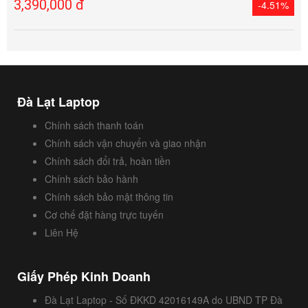
3,390,000 đ
-4.51%
Đà Lạt Laptop
Chính sách thanh toán
Chính sách vận chuyển và giao nhận
Chính sách đổi trả, hoàn tiền
Chính sách bảo hành
Chính sách bảo mật thông tin
Cơ chế đặt hàng trực tuyến
Liên Hệ
Giấy Phép Kinh Doanh
Đà Lạt Laptop - Số ĐKKD 42016149A do UBND TP Đà