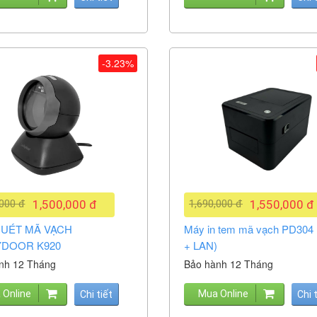
-3.23%
,000 đ
1,500,000 đ
1,690,000 đ
1,550,000 đ
UÉT MÃ VẠCH
Máy in tem mã vạch PD304
DOOR K920
+ LAN)
nh 12 Tháng
Bảo hành 12 Tháng
 Online
Mua Online
Chi tiết
Chi 