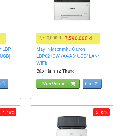
7,790,000 đ
7,590,000 đ
on LBP
Máy in laser màu Canon
 USB|
LBP621CW (A4/A5/ USB/ LAN/
WIFI)
Bảo hành 12 Tháng
Mua Online
tiết
Chi tiết
-1.46%
-5.03%