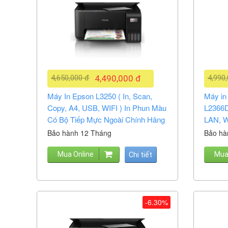
4,650,000 đ
4,490,000 đ
4,990
Máy In Epson L3250 ( In, Scan,
Máy in 
Copy, A4, USB, WIFI ) In Phun Màu
L2366D
Có Bộ Tiếp Mực Ngoài Chính Hãng
LAN, W
Bảo hành 12 Tháng
Bảo hà
Mua Online
Mua
Chi tiết
-6.30%