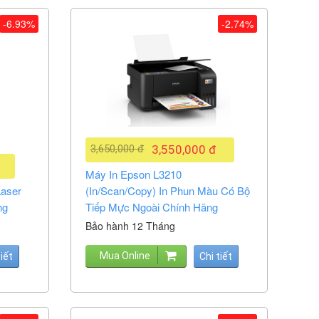
-6.93%
-2.74%
3,650,000 đ
3,550,000 đ
Máy In Epson L3210
aser
(In/Scan/Copy) In Phun Màu Có Bộ
ng
Tiếp Mực Ngoài Chính Hãng
Bảo hành 12 Tháng
Mua Online
tiết
Chi tiết