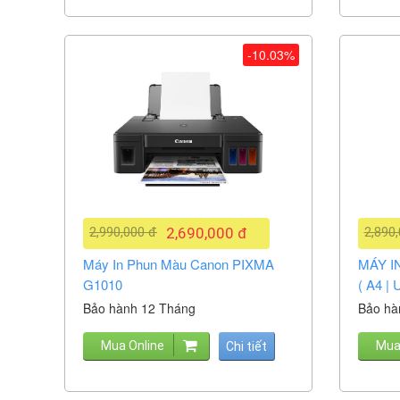
-10.03%
2,990,000 đ
2,690,000 đ
2,890
Máy In Phun Màu Canon PIXMA
MÁY I
G1010
( A4 | 
Bảo hành 12 Tháng
Bảo hà
Mua Online
Mua
Chi tiết