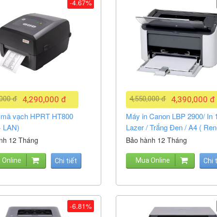
-4.67%
,000 đ
4,290,000 đ
4,550,000 đ
4,390,000 đ
n mã vạch HPRT HT800
Máy in Canon LBP 2900/ In 1
 LAN)
Lazer / Trắng Đen / A4 ( Re
nh 12 Tháng
Bảo hành 12 Tháng
 Online
Mua Online
Chi tiết
Chi 
-6.81%