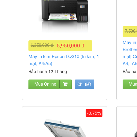
7,500
Máy in
6,350,000 đ
5,950,000 đ
Brothe
Máy in kim Epson LQ310 (In kim, 1
mặt| C
mặt, A4/A5)
A4,| A
Bảo hành 12 Tháng
Bảo hà
Mua Online
Mua
Chi tiết
-0.75%