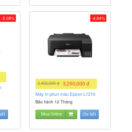
-5.08%
-4.64%
3,450,000 đ
3,290,000 đ
n
Máy in phun màu Epson L1210
Bảo hành 12 Tháng
Mua Online
tiết
Chi tiết