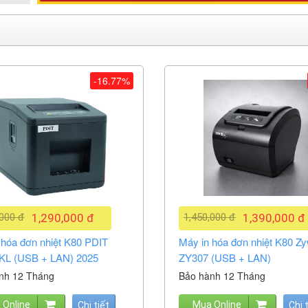
-16.77%
,000 đ
1,290,000 đ
1,450,000 đ
1,390,000 đ
 hóa đơn nhiệt K80 PDIT
Máy in hóa đơn nhiệt K80 Zy
L (USB + LAN) 2025
ZY307 (USB + LAN)
nh 12 Tháng
Bảo hành 12 Tháng
 Online
Mua Online
Chi tiết
Chi 