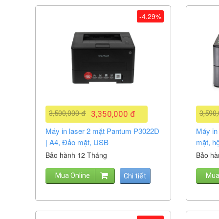
-4.29%
3,500,000 đ
3,350,000 đ
3,590
Máy in laser 2 mặt Pantum P3022D
Máy in
| A4, Đảo mặt, USB
mặt, h
Bảo hành 12 Tháng
Bảo hà
Mua Online
Mua
Chi tiết