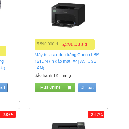
5,590,000 đ
5,290,000 đ
Máy in laser đen trắng Canon LBP
ng
121DN (In đảo mặt| A4| A5| USB|
ặt)
LAN)
Bảo hành 12 Tháng
Mua Online
tiết
Chi tiết
-2.06%
-2.57%