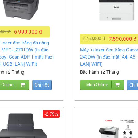
,000 đ
6,990,000 đ
7,750,000 đ
7,590,000 đ
 Laser đen trắng đa năng
r MFC-L2701DW (In đảo
Máy in laser đen trắng Can
opy| Scan ADF 1 mặt| Fax|
243DW (In đảo mặt| A4| A5|
5| USB| LAN| WIFI)
LAN| WIFI)
nh 12 Tháng
Bảo hành 12 Tháng
 Online
Mua Online
Chi tiết
Chi 
-2.79%