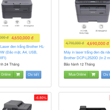
,000 đ
4,650,000 đ
4,790,000 đ
4,690,000 đ
Laser đen trắng Brother HL-
W (Đảo mặt, A4, USB,
Máy in laser trắng đen đa nă
IFI)
Brother DCP-L2520D (In 2 m
nh 24 Tháng
Bảo hành 12 Tháng
 Online
Mua Online
Chi tiết
Chi 
-6.80%