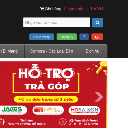
Giỏ hàng
0 sản phẩm
-
0
VNĐ
Đăng nhập
Đăng ký
ết Bị Mạng
Camera - Các Loại Đèn
Dịch Vụ