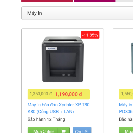
Máy In
-11.85%
1,350,000 đ
1,190,000 đ
1,550
Máy in hóa đơn Xprinter XP-T80L
Máy in
K80 (Cổng USB + LAN)
PD805K
Bảo hành 12 Tháng
Bảo hà
Mua Online
Mua
Chi tiết