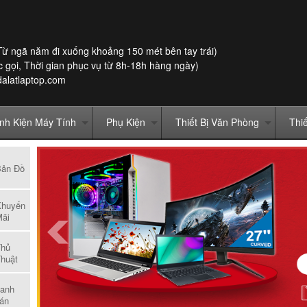
Từ ngã năm đi xuống khoảng 150 mét bên tay trái)
 gọi, Thời gian phục vụ từ 8h-18h hàng ngày)
dalatlaptop.com
inh Kiện Máy Tính
Phụ Kiện
Thiết Bị Văn Phòng
Thi
Bản Đồ
Khuyến
ãi
Thủ
huật
anh
án