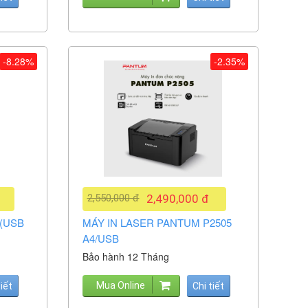
-8.28%
-2.35%
2,550,000 đ
2,490,000 đ
 (USB
MÁY IN LASER PANTUM P2505
A4/USB
Bảo hành 12 Tháng
Mua Online
tiết
Chi tiết