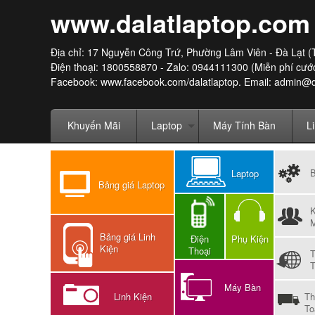
www.dalatlaptop.com
Địa chỉ: 17 Nguyễn Công Trứ, Phường Lâm Viên - Đà Lạt (
Điện thoại: 1800558870 - Zalo: 0944111300 (Miễn phí cước
Facebook:
www.facebook.com/dalatlaptop
. Email: admin@
Khuyến Mãi
Laptop
Máy Tính Bàn
L
Laptop
Bảng giá Laptop
M
Bảng giá Linh
Điện
Phụ Kiện
Kiện
Thoại
T
Máy Bàn
Linh Kiện
Th
To