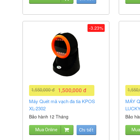
-3.23%
1,550,000 đ
1,500,000 đ
1,550
Máy Quét mã vạch đa tia KPOS
MÁY Q
XL-2302
LUCKY
Bảo hành 12 Tháng
Bảo hà
Mua Online
Mua
Chi tiết