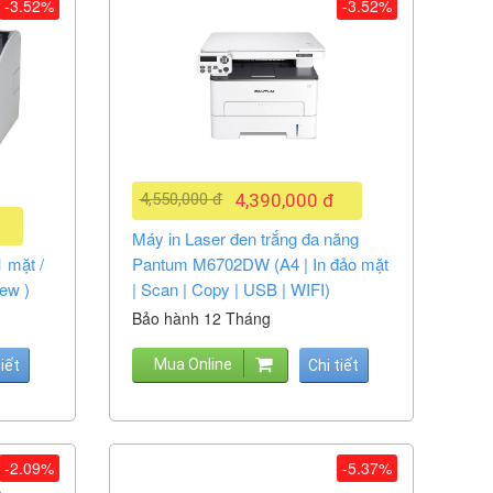
-3.52%
-3.52%
4,550,000 đ
4,390,000 đ
Máy in Laser đen trắng đa năng
 mặt /
Pantum M6702DW (A4 | In đảo mặt
new )
| Scan | Copy | USB | WIFI)
Bảo hành 12 Tháng
Mua Online
tiết
Chi tiết
-2.09%
-5.37%