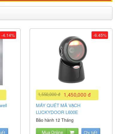
-4.14%
-6.45%
1,550,000 đ
1,450,000 đ
well
MÁY QUÉT MÃ VẠCH
LUCKYDOOR L600E
Bảo hành 12 Tháng
Mua Online
tiết
Chi tiết