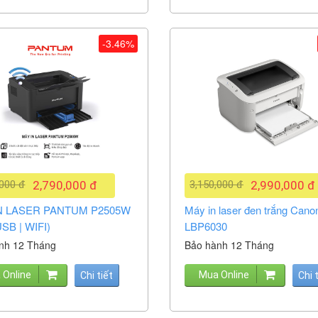
-3.46%
,000 đ
2,790,000 đ
3,150,000 đ
2,990,000 đ
N LASER PANTUM P2505W
Máy in laser đen trắng Cano
USB | WIFI)
LBP6030
nh 12 Tháng
Bảo hành 12 Tháng
 Online
Mua Online
Chi tiết
Chi 