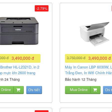
-2.79%
,000 đ
3,490,000 đ
3,750,000 đ
3,490,000 đ
 Brother HL-L2321D, in 2
Máy In Canon LBP 6030W, L
ộp mực lớn 2600 trang
Trắng Đen, In Wifi Chính Hã
nh 24 Tháng
Bảo hành 12 Tháng
 Online
Mua Online
Chi tiết
Chi 