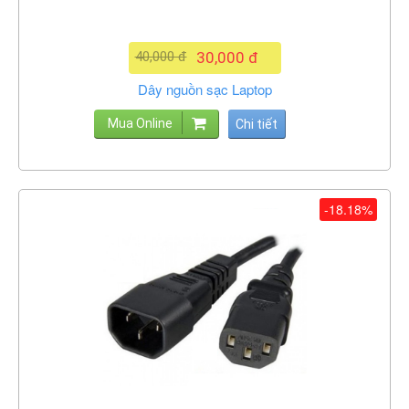
40,000 đ
30,000 đ
Dây nguồn sạc Laptop
Mua Online
Chi tiết
-18.18%