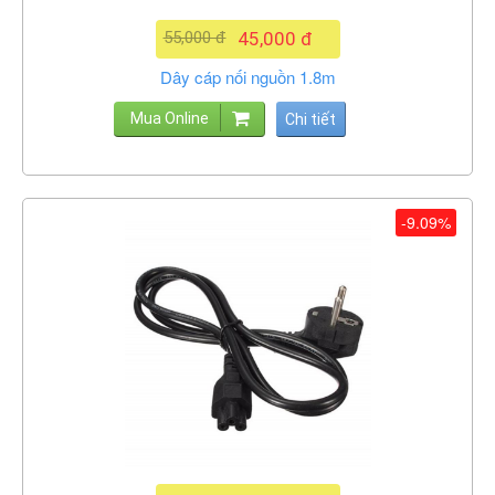
55,000 đ
45,000 đ
Dây cáp nối nguồn 1.8m
Mua Online
Chi tiết
-9.09%